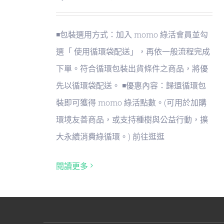
◾包裝選用方式：加入 momo 綠活會員並勾
選「 使用循環袋配送」，再依一般流程完成
下單。符合循環包裝出貨條件之商品，將優
先以循環袋配送。 ◾優惠內容：歸還循環包
裝即可獲得 momo 綠活點數。(可用於加購
環境友善商品，或支持種樹與公益行動，擴
大永續消費綠循環。) 前往逛逛
閱讀更多