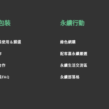
包裝
永續行動
裝使用＆歸還
綠色網購
作
配客嘉永續嚴選
合作
永續生活交流區
FAQ
永續部落格