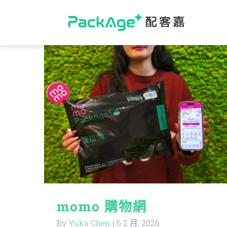
Skip
to
content
momo 購物網
By
Yuka Chen
|
6 2 月, 2026