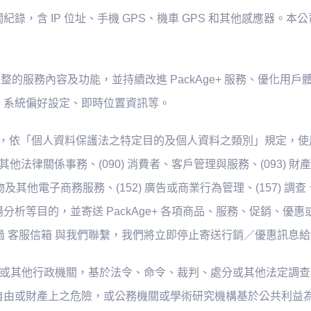
錄，含 IP 位址、手機 GPS、機車 GPS 和其他感應器。
供您完整的服務內容及功能，並持續改進 PackAge+ 服務、優化用戶
、系統偏好設定、即時位置資訊等。
用紀錄等，依「個人資料保護法之特定目的及個人資料之類別」規定，使
他法律關係事務、(090) 消費者、客戶管理與服務、(093) 財產保
購物及其他電子商務服務、(152) 廣告或商業行為管理、(157) 調
析等目的，並寄送 PackAge+ 各項商品、服務、促銷、優
請透過 客服信箱 與我們聯繫，我們將立即停止寄送行銷／優惠訊息
關或其他行政機關，基於法令、命令、裁判、處分或其他法定調查程序
由或財產上之危險，或公務機關或學術研究機構基於公共利益為統計