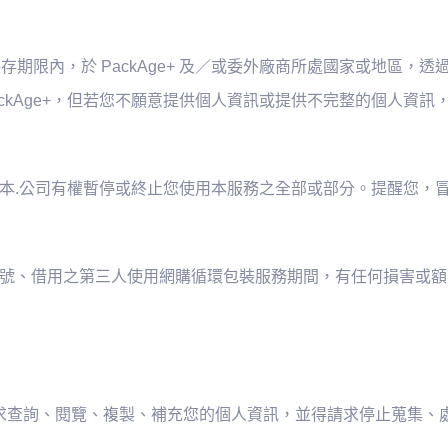
或法定保存期限內，於 PackAge+ 及／或委外廠商所處國家或地
kAge+，但若您不願意提供個人資訊或提供不完整的個人資訊，我們
者，本.公司有權暫停或終止您使用本服務之全部或部分。提醒您
借帳號、借用之第三人使用網購循環包裝服務期間，有任何損害或
繫，請求查詢、閱覽、複製、補充您的個人資訊，並得請求停止蒐集