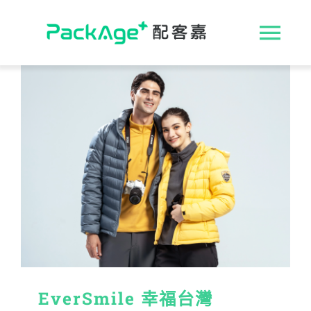
Skip
to
收
content
合
ESG 解決方案
導
循環包裝
航
消費者專區
列
永續影響力
媒體報導
EverSmile 幸福台灣