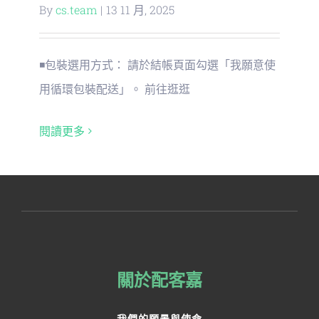
關於配客嘉
By
cs.team
|
13 11 月, 2025
我的購物車
◾包裝選用方式： 請於結帳頁面勾選「我願意使
用循環包裝配送」。 前往逛逛
閱讀更多
關於配客嘉
我們的願景與使命