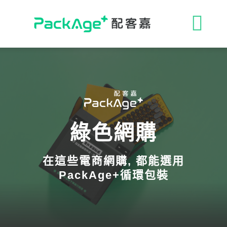
Skip
to
收
content
合
ESG 解決方案
導
循環包裝
航
綠色網購
消費者專區
列
在這些電商網購, 都能選用
永續影響力
PackAge+循環包裝
媒體報導