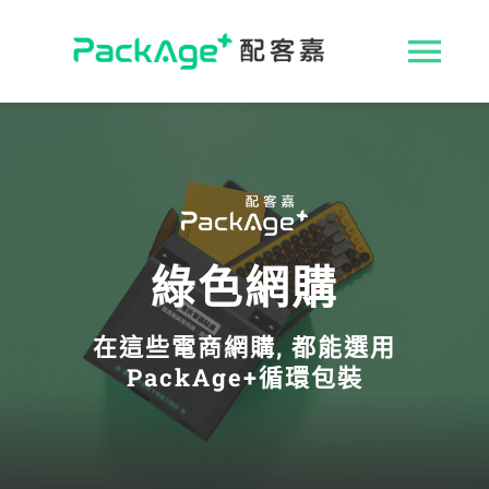
Skip
to
收
content
合
ESG 解決方案
導
循環包裝
航
綠色網購
消費者專區
列
在這些電商網購, 都能選用
永續影響力
PackAge+循環包裝
媒體報導