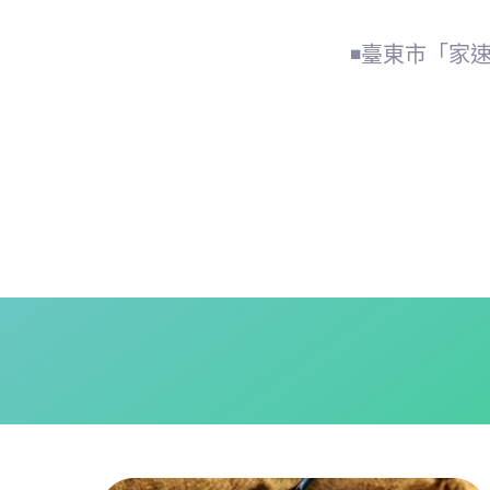
◾
臺東市「家