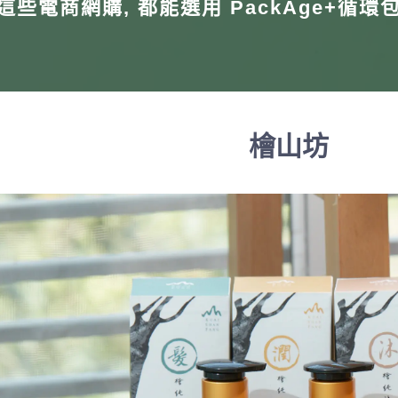
這些電商網購, 都能選用 PackAge+循環
檜山坊