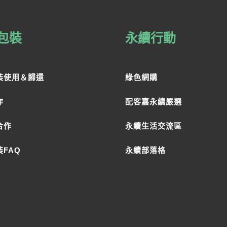
包裝
永續行動
裝使用＆歸還
綠色網購
作
配客嘉永續嚴選
合作
永續生活交流區
FAQ
永續部落格