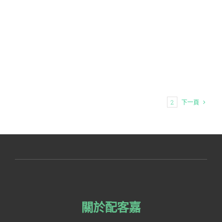
1
2
下一頁
關於配客嘉