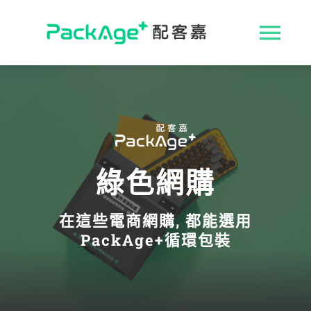
Skip
to
收
content
合
ESG 解決方案
導
循環包裝
航
綠色網購
消費者專區
列
在這些電商網購, 都能選用
永續影響力
PackAge+循環包裝
媒體報導