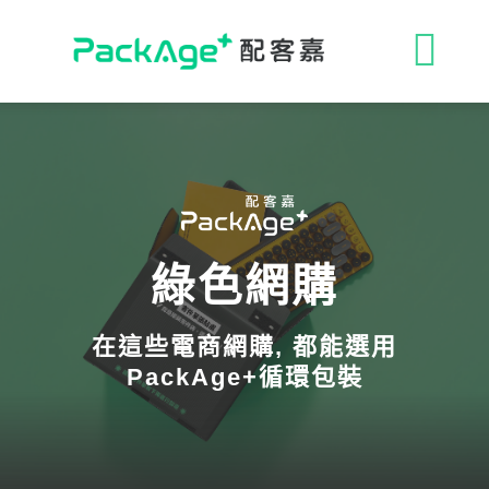
Skip
to
收
content
合
ESG 解決方案
導
循環包裝
航
綠色網購
消費者專區
列
在這些電商網購, 都能選用
永續影響力
PackAge+循環包裝
媒體報導