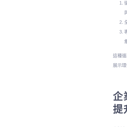
這種循
展示環
企
提