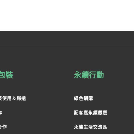
包裝
永續行動
裝使用＆歸還
綠色網購
作
配客嘉永續嚴選
合作
永續生活交流區