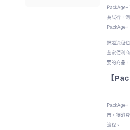
PackA
為試行，消
PackA
歸還流程也
全家便利商
要的商品，
【Pac
PackAg
市，待消費
流程。