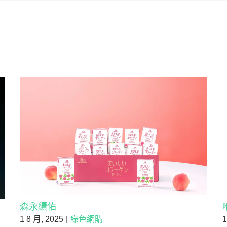
森永續佑
1 8 月, 2025
|
綠色網購
1