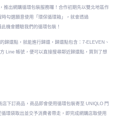
 網路家庭，推出網購循環包裝服務囉！合作初期先以雙北地區作
帳流程時勾選願意使用「環保循環箱」，就會透過
可以藉此機會體驗我們的循環包裝！
歸還點，就能進行歸還，歸還點包含：7-ELEVEN、
Line 帳號，便可以直接搜尋鄰近歸還點，買到了想
 網路商店下訂商品，商品即會使用循環包裝寄至 UNIQLO 門
品從循環袋取出並交予消費者帶走，即完成網購店取使用